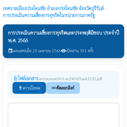
เทศบาลเมืองประโคนชัย
อำเภอประโคนชัย จังหวัดบุรีรัมย์
›
การประเมินความเสี่ยงการทุจริตในหน่วยงานภาครัฐ
การประเมินความเสี่ยงการทุจริตและประพฤติมิชอบ ประจำปี
พ.ศ. 2566
เผยแพร่เมื่อ 20 เมษายน 2566
เปิดอ่าน 301 ครั้ง
event
visibility
ไฟล์เอกสาร
attach_file
announce6920_eoZ4i50Tue43332.pdf
ดาวน์โหลด
คัดลอกลิงก์
file_download
link