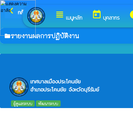
arrow_back_ios
ยินดีต้อนรับสู่เว็บไซต์ข
กลับเมนูหลัก
view_headline
today
i
เมนูหลัก
บุคลากร
รายงานผลการปฏิบัติงาน
folder
เทศบาลเมืองประโคนชัย
อำเภอประโคนชัย จังหวัดบุรีรัมย์
ผู้ดูแลระบบ
พัฒนาระบบ