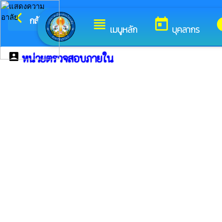
arrow_back_ios
ยินดีต้อนรับสู่เว็บไซต์
กลับเมนูหลัก
view_headline
today
i
เมนูหลัก
บุคลากร
account_box
หน่วยตรวจสอบภายใน