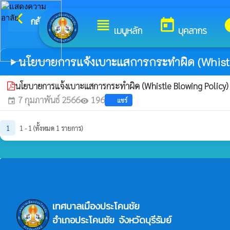
arrow_back_ios
ยินดีต้อนรับสู่เว็บไซต์ของ 
กลับเมนูหลัก
view_headline
today
i
เมนูหลัก
บุคลากร
นโยบายการแจ้งเบาะแสการกระทำผิด (Whistl
play_arrow
นโยบายการแจ้งเบาะแสการกระทำผิด (Whistle Blowing Policy
7 กุมภาพันธ์ 2566
196
แชร์
event
visibility
1
1 - 1 (ทั้งหมด 1 รายการ)
เทศบาลเมืองประโคนชัย
อำเภอประโคนชัย จังหวัดบุรีรัมย์